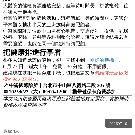
大醫院的健檢資源雖然完整，但等待時間長、掛號複雜，往
往讓人一拖再拖。
社區診所辦理的篩檢活動，流程簡單、等候時間短，更適合
平常難以抽出半天的上班族與家庭照顧者。
中崙國際診所位於中山區核心地帶，交通便利，提供、乳房
外科、家醫、兒科等多科別整合診療，讓這次篩檢結果若有
需要追蹤，也能在同一個地方持續照顧。
把健康排進行事曆
很多人知道應該做健檢，卻一直找不到「
剛好的時機
」。
6 月 27 日，週六上午，免費，30 分鐘，不用請假。
建議現在就把日期存進手機，也把這篇文章
傳給你最該做健
檢的家人或朋友
。
📍 中崙國際診所｜台北市中山區八德路二段 305 號
📅 2025/6/27（六）09:00–12:00｜攜帶健保卡免費參加
本文資訊依據國民健康署癌症篩檢補助規定撰寫，實際補助
資格以現場查詢為準。
202607.10
最新消息