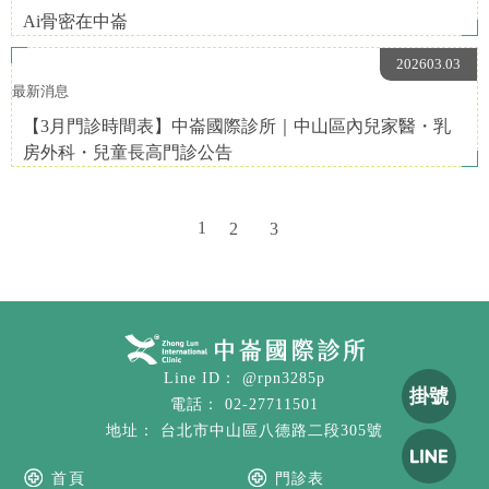
Ai骨密在中崙
202603.03
最新消息
【3月門診時間表】中崙國際診所｜中山區內兒家醫・乳
房外科・兒童長高門診公告
1
2
3
@rpn3285p
掛號
02-27711501
台北市中山區八德路二段305號
首頁
門診表