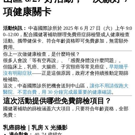
項健康關卡
活動快訊：
中崙國際診所於 2025 年 6 月 27 日（六）上午 9:0
0–12:00，配合國健署補助辦理免費癌症篩檢暨成人健康檢查
活動。攜帶健保卡、符合年齡資格即可免費參加，無需額外
費用。
你上一次做健康檢查，是什麼時候？
很多人會說「等有空再說」、「感覺身體沒什麼問題」。
但臨床上，乳癌、大腸癌、子宮頸癌等常見癌症，
早期幾乎
沒有明顯症狀
——正是這個原因，政府才會持續推動定期篩
檢補助。
這次，中崙國際診所把機會送到中山區，
讓你不用請假跑大
醫院、不需自費，用 30 分鐘完成最重要的健康確認
。
這次活動提供哪些免費篩檢項目？
國健署補助的篩檢涵蓋六大項目，只要符合年齡資格，全部
免費：
乳癌篩檢｜乳房 X 光攝影
適合對象：
40–74 歲婦女