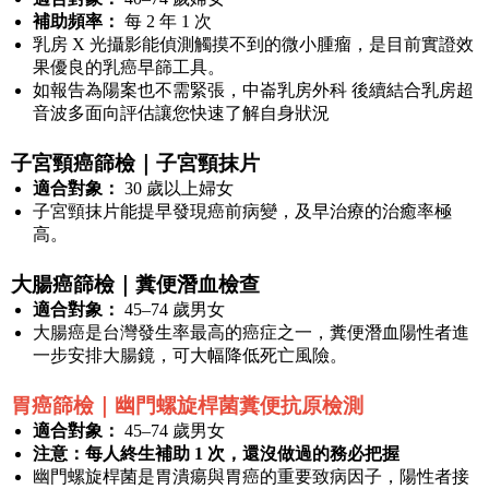
補助頻率：
每 2 年 1 次
乳房 X 光攝影能偵測觸摸不到的微小腫瘤，是目前實證效
果優良的乳癌早篩工具。
如報告為陽案也不需緊張，中崙乳房外科 後續結合乳房超
音波多面向評估讓您快速了解自身狀況
子宮頸癌篩檢｜子宮頸抹片
適合對象：
30 歲以上婦女
子宮頸抹片能提早發現癌前病變，及早治療的治癒率極
高。
大腸癌篩檢｜糞便潛血檢查
適合對象：
45–74 歲男女
大腸癌是台灣發生率最高的癌症之一，糞便潛血陽性者進
一步安排大腸鏡，可大幅降低死亡風險。
胃癌篩檢｜幽門螺旋桿菌糞便抗原檢測
適合對象：
45–74 歲男女
注意：每人終生補助 1 次，還沒做過的務必把握
幽門螺旋桿菌是胃潰瘍與胃癌的重要致病因子，陽性者接