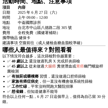
活動時間、地點、注意事項
項目
內容
日期
2025 年 6 月 27 日（六）
時間
上午 09:00 – 12:00
地點
中崙國際診所
地址
台北市中山區八德路二段 305 號
費用
全程免費（國健署補助）
攜帶物品
健保卡
建議事項
空腹前往（成人健檢血糖血脂較準確）
哪些人最值得來？對照看看
以下情況符合越多，這次篩檢對你越重要：
✅
40 歲以上
還沒做過乳房 X 光或肝炎篩檢
✅
45 歲以上
從未做過
大腸癌
糞便潛血或
胃癌
幽門螺旋桿
菌檢測
✅
有抽菸或嚼檳榔
習慣，還沒做過口腔癌篩檢
✅
家族有癌症病史
，但一直沒有機會做系統性篩檢
✅
工作忙碌
，平常沒時間跑大醫院排隊
✅
想省錢
，但知道健康不能等
符合以上任何一點，6 月 27 日這個早上，值得為自己留 30 分
鐘。