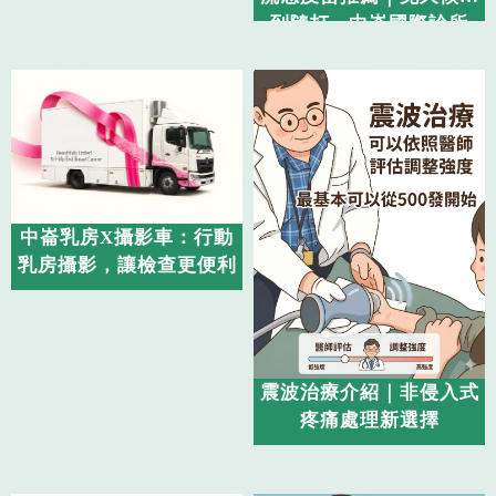
到隨打 - 中崙國際診所
中崙乳房X攝影車：行動
乳房攝影，讓檢查更便利
震波治療介紹｜非侵入式
疼痛處理新選擇