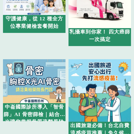
守護健康，從 12 種全方
位專業健檢套餐開始
乳攝車到你家！ 四大癌篩
一次搞定
中崙國際診所導入「智骨
篩」AI 骨密篩檢｜結合 X
光讓您掌握骨質疏鬆風險
出國旅遊必備！台北自費
流感疫苗推薦｜免久候隨