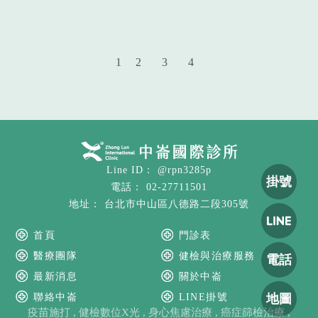
1
2
3
4
@rpn3285p
掛號
02-27711501
台北市中山區八德路二段305號
首頁
門診表
醫療團隊
健檢與治療服務
電話
最新消息
關於中崙
地圖
聯絡中崙
LINE掛號
疫苗施打
健檢數位X光
身心焦慮治療
癌症篩檢治療