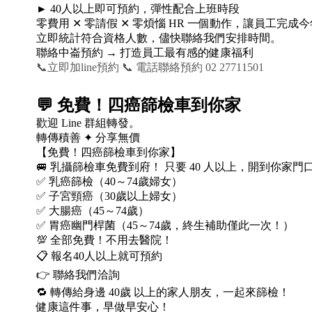
► 40人以上即可預約，彈性配合上班時段
零費用 ✕ 零請假 ✕ 零煩惱 HR 一個動作，讓員工完
立即統計符合資格人數，儘快聯絡我們安排時間。
聯絡中崙預約 → 打造員工最有感的健康福利
📞立即加line預約
📞 電話聯絡預約 02 27711501
💬
免費！四癌篩檢車到你家
歡迎 Line 群組轉發。
轉傳積善 ✦ 分享無價
【免費！四癌篩檢車到你家】
🚐 乳攝篩檢車免費到府！ 只要 40 人以上，開到你家門
✅ 乳癌篩檢（40～74歲婦女）
✅ 子宮頸癌（30歲以上婦女）
✅ 大腸癌（45～74歲）
✅ 胃癌幽門桿菌（45～74歲，終生補助僅此一次！）
💯 全部免費！不用去醫院！
📋 報名40人以上就可預約
👉 聯絡我們洽詢
🔁 轉傳給身邊 40歲 以上的家人朋友，一起來篩檢！
健康這件事，早做早安心！