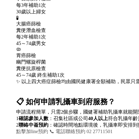
每3年補助1次
30歲以上婦女
🧪
大腸癌篩檢
糞便潛血檢查
每2年補助1次
45～74歲男女
🦠
胃癌篩檢
幽門螺旋桿菌
糞便抗原檢查
45～74歲 終生補助1次
✨ 以上四大癌症篩檢均由國民健康署全額補助，民眾只
📋
如何申請乳攝車到府服務？
申請流程簡單，只需2個步驟，國健署補助乳攝車就能開
1
確認參加人數
：召集社區或公司
40人以上
符合乳攝年齡
2
聯絡中崙預約
：確認時間地點環境後，乳攝車即安排到
點擊加line預約
📞 電話聯絡預約 02 27711501