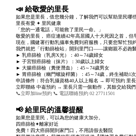
📣
給敬愛的里長
如果您是里長，借您幾分鐘，了解我們可以幫助里民哪
里長有愛 ✦ 里民健康
「您的一通電話，可能救了里民一命。」
敬愛的里長， 癌症連續42年高居國人十大死因之首，但
現在，國健署行動乳攝車免費到府服務，只要您幫忙預約
我們就把「行動篩檢站」開到里門口——讓鄉親不必跑
► 乳癌篩檢（乳房X光）：40～74歲婦女
► 子宮頸癌篩檢（抹片）：30歲以上婦女
► 大腸癌篩檢（糞便潛血）：45～74歲男女
► 胃癌篩檢（幽門螺旋桿菌）：45～74歲，終生補助1次
申請條件：符合乳攝資格40人以上報名 → 即可預約 
立即聯絡 中崙預約 → 里長只需一個動作，其餘交給我
📞立即加line預約
📞 電話聯絡預約 02 27711501
📢
給里民的溫馨提醒
如果您是里民，可以為您的健康大加分。
四癌篩檢✦離家好近
免費！四大癌篩開到家門口，不用請假去醫院