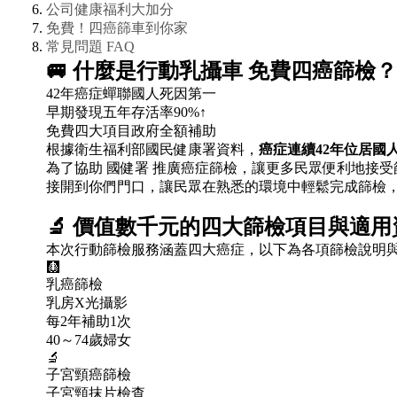
公司健康福利大加分
免費！四癌篩車到你家
常見問題 FAQ
🚐
什麼是行動乳攝車 免費四癌篩檢？
42年癌症蟬聯國人死因第一
早期發現五年存活率90%↑
免費四大項目政府全額補助
根據衛生福利部國民健康署資料，
癌症連續42年位居國
為了協助 國健署 推廣癌症篩檢，讓更多民眾便利地接受
接開到你們門口，讓民眾在熟悉的環境中輕鬆完成篩檢
🔬
價值數千元的四大篩檢項目與適用
本次行動篩檢服務涵蓋四大癌症，以下為各項篩檢說明
🩻
乳癌篩檢
乳房X光攝影
每2年補助1次
40～74歲婦女
🔬
子宮頸癌篩檢
子宮頸抹片檢查