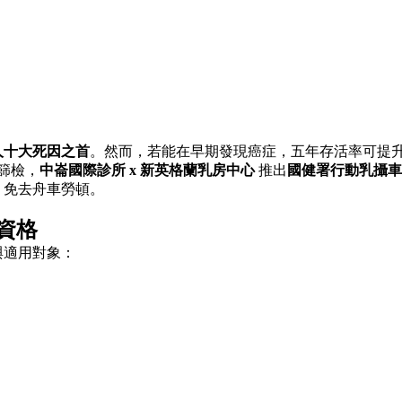
人十大死因之首
。然而，若能在早期發現癌症，五年存活率可提升
篩檢，
中崙國際診所 x 新英格蘭乳房中心
推出
國健署行動乳攝車
，免去舟車勞頓。
資格
與適用對象：