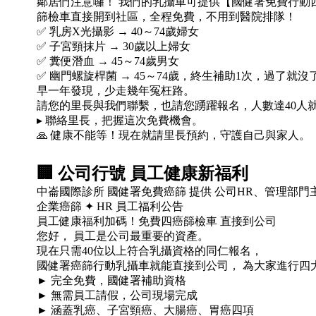
鄰居們注意囉！ 我們的乳攝車可提供【國健署免費行動
篩檢車直接開到社區，全程免費，不用到醫院排隊！
✅ 乳房X光攝影 → 40～74歲婦女
✅ 子宮頸抹片 → 30歲以上婦女
✅ 糞便潛血 → 45～74歲男女
✅ 幽門螺旋桿菌 → 45～74歲，終生補助1次，過了就沒
早一年發現，少走幾年冤枉路。
請您的里長與我們聯繫，也請您踴躍報名，人數達40人
▸ 聯絡里長，把握這次免費機會。
🙏 健康不能等！現在就請里長預約，守護自己與家人。
🏢
公司行號 員工健康新福利
中崙國際診所 國健署免費癌篩 提供 公司HR、管理部
企業癌篩 ✦ HR 員工福利公告
員工健康福利加碼！免費四癌篩檢車 直接到公司
您好， 員工是公司最重要的資產。
現在只需40位以上符合乳攝資格的同仁報名，
國健署癌篩行動乳攝車就能直接到公司， 為大家進行四
► 完全免費，國健署補助資格
► 無需員工請假，公司現場完成
► 涵蓋乳癌、子宮頸癌、大腸癌、胃癌四項