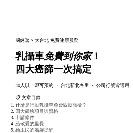
國健署 × 大台北 免費健康服務
乳攝車
免費到你家
！
四大癌篩一次搞定
40人以上即可預約 ・ 台北新北各里 ・ 公司行號皆適用
📋 文章目錄
什麼是行動乳攝車免費四癌篩檢？
四大篩檢項目與資格
申請條件
給敬愛的里長
給里民的溫馨提醒