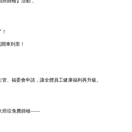
四癌篩檢】活動，
了！
就開車到里！
門主管、福委會申請，讓全體員工健康福利再升級。
大癌症免費篩檢——