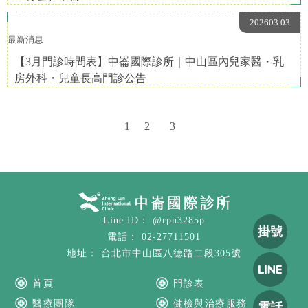
202603.03
最新消息
【3月門診時間表】中崙國際診所｜中山區內兒家醫・乳
房外科・兒童長高門診公告
1
2
3
@rpn3285p
掛號
02-27711501
台北市中山區八德路二段305號
首頁
門診表
醫療團隊
健檢與治療服務
電話